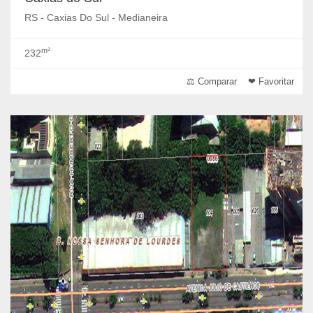
RS - Caxias Do Sul - Medianeira
m²
232
⚖ Comparar
❤ Favoritar