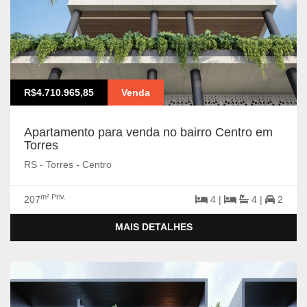
R$4.710.965,85
Venda
Apartamento para venda no bairro Centro em
Torres
RS - Torres - Centro
m² Priv.
207
4 |
4 |
2
MAIS DETALHES