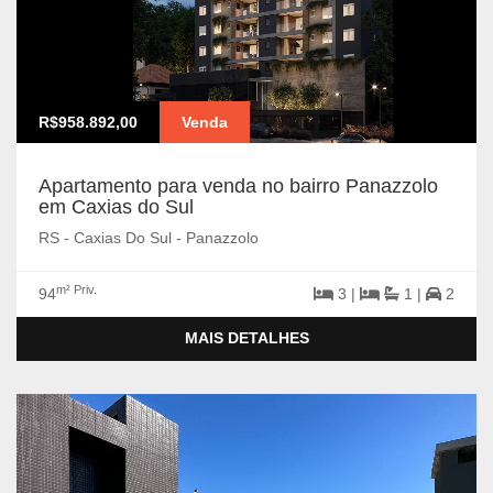
R$958.892,00
Venda
Apartamento para venda no bairro Panazzolo
em Caxias do Sul
RS - Caxias Do Sul - Panazzolo
m² Priv.
94
3 |
1 |
2
MAIS DETALHES