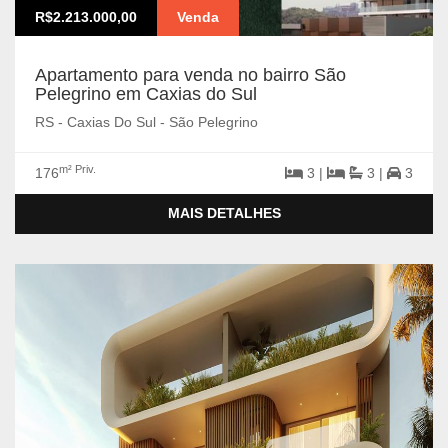
R$2.213.000,00
Venda
Apartamento para venda no bairro São
Pelegrino em Caxias do Sul
RS - Caxias Do Sul - São Pelegrino
m² Priv.
176
3 |
3 |
3
MAIS DETALHES