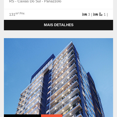
RS - Caxias Do Sul - Panazzolo
m² Priv.
131
3 |
1 |
MAIS DETALHES