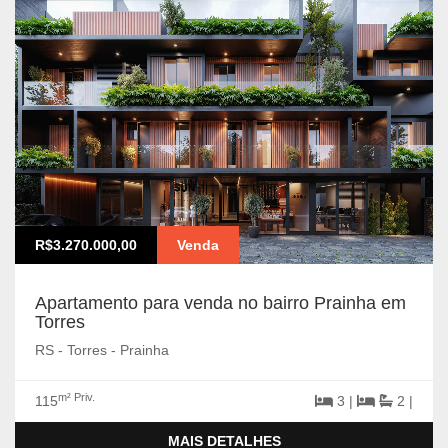
R$3.270.000,00
Venda
Apartamento para venda no bairro Prainha em
Torres
RS - Torres - Prainha
m² Priv.
115
3 |
2 |
MAIS DETALHES