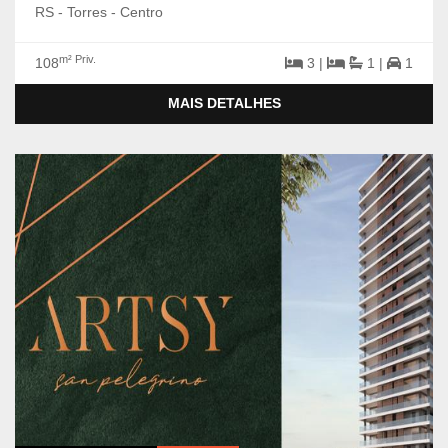
RS - Torres - Centro
m² Priv.
108
3 |
1 |
1
MAIS DETALHES