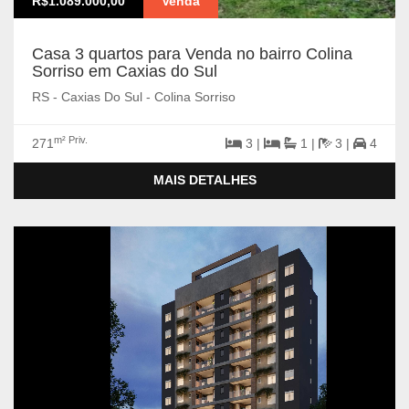
R$1.089.000,00
Venda
Casa 3 quartos para Venda no bairro Colina
Sorriso em Caxias do Sul
RS - Caxias Do Sul - Colina Sorriso
m² Priv.
271
3 |
1 |
3 |
4
MAIS DETALHES