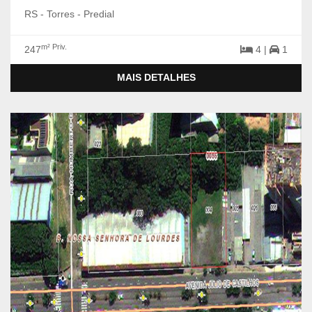
RS - Torres - Predial
m² Priv.
247
4 |
1
MAIS DETALHES