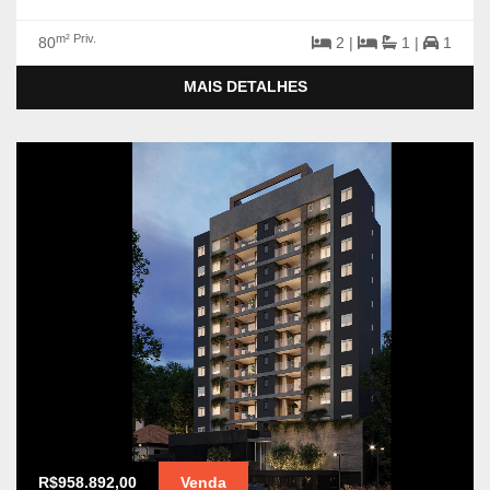
m² Priv.
80
2 |
1 |
1
MAIS DETALHES
R$958.892,00
Venda