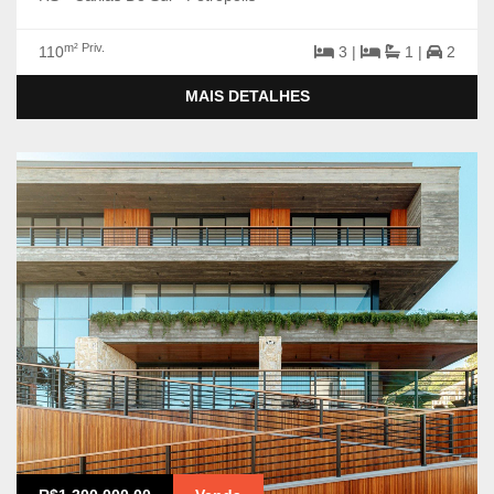
m² Priv.
110
3 |
1 |
2
MAIS DETALHES