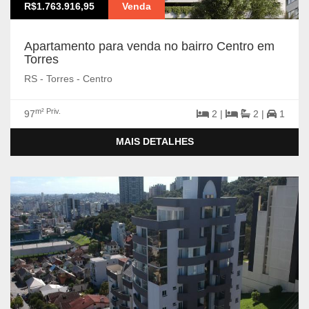
R$1.763.916,95
Venda
Apartamento para venda no bairro Centro em
Torres
RS - Torres - Centro
m² Priv.
97
2 |
2 |
1
MAIS DETALHES