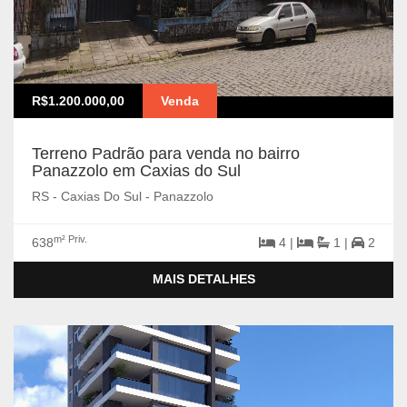
R$1.200.000,00
Venda
Terreno Padrão para venda no bairro
Panazzolo em Caxias do Sul
RS - Caxias Do Sul - Panazzolo
m² Priv.
638
4 |
1 |
2
MAIS DETALHES