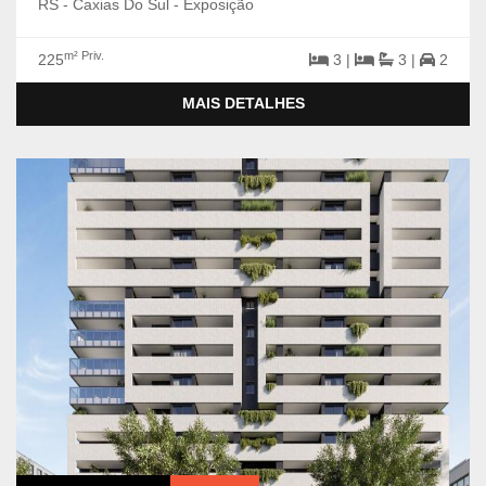
RS - Caxias Do Sul - Exposição
m² Priv.
225
3 |
3 |
2
MAIS DETALHES