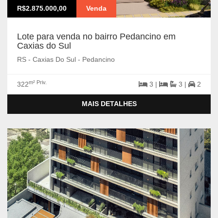
R$2.875.000,00
Venda
Lote para venda no bairro Pedancino em
Caxias do Sul
RS - Caxias Do Sul - Pedancino
m² Priv.
322
3 |
3 |
2
MAIS DETALHES